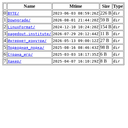
Name
Mtime
Size
Type
0
226 B
BYTE/
2023-06-03 08:59:26Z
dir
1
59 B
Downgrade/
2026-08-01 21:44:20Z
dir
2
154 B
LinuxFormat/
2024-12-10 10:24:20Z
dir
3
11 B
pagedout.institute/
2026-07-29 20:12:44Z
dir
4
27 B
Интернет_изнутри/
2026-05-13 09:00:12Z
dir
5
98 B
Подводная_лодка/
2025-08-16 08:46:43Z
dir
6
6 B
Страна_игр/
2025-03-03 18:17:35Z
dir
7
8 B
Хакер/
2025-04-07 16:10:29Z
dir